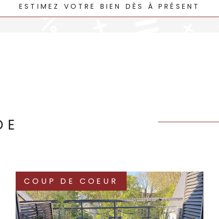
ESTIMEZ VOTRE BIEN DÈS À PRÉSENT
Obtene
votre 
Si vous envi
vous interro
à venir
fair
aux environs
du budget de
DE
Compl
à l'in
Profitez de
COUP DE COEUR
vous un pat
Saint-Mauric
investisseme