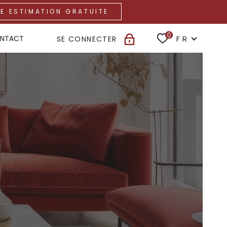
NE ESTIMATION GRATUITE
Langue
0
FR
NTACT
SE CONNECTER
ACCUEIL
ESPACE PROPRIÉTAIRE
TRANSACTION
LOCATIONS
GESTION
NOTRE AGENCE