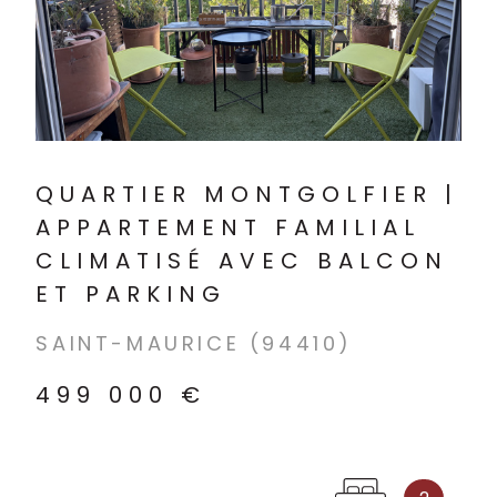
Si vous vous
VOIR LE BIEN
notre formul
venir nous 
café !
QUARTIER MONTGOLFIER |
APPARTEMENT FAMILIAL
CLIMATISÉ AVEC BALCON
ET PARKING
SAINT-MAURICE (94410)
499 000 €