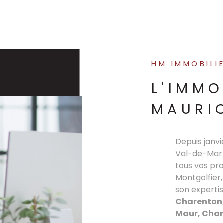
HM IMMOBILI
L'IMMO
MAURI
Depuis janv
Val-de-Marn
tous vos pro
Montgolfier,
son experti
Charenton,
Maur, Champ