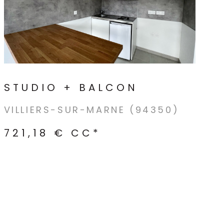
 sentez prêts à franchir le pas, alors complétez
VOIR LE BIEN
aire de contact ! À moins que vous ne préfériez
rencontrer directement en agence autour d'un
STUDIO + BALCON
VILLIERS-SUR-MARNE (94350)
721,18 €
CC*