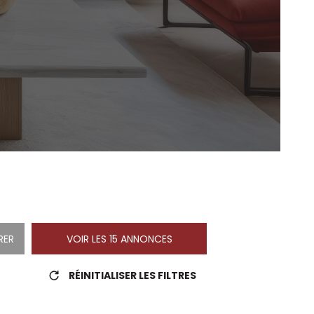
DÉFISCALISATIO
CONTACT
RER
VOIR LES
15
ANNONCES
RÉINITIALISER LES FILTRES