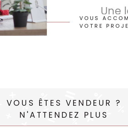
Une l
VOUS ACCO
biens
VOTRE PROJE
Que vous soy
préfériez le
Saint-Mauri
qui vous con
Appartemen
certainement
Des 
VOUS ÊTES VENDEUR ?
tous 
N'ATTENDEZ PLUS