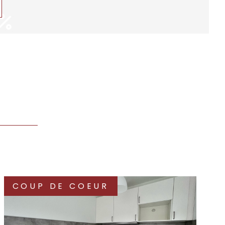
z la juste estimation de
bien immobilier
sagez de revendre votre habitation, ou si vous
gez simplement sur sa valeur, alors n'hésitez pas
e estimer votre bien immobilier à Saint-Maurice et
 !
Grâce à notre objectivité, vous faire une idée
 votre prochain achat devient facile.
étez vos revenus grâce
vestissement locatif
s avantages de la
loi Jean Brun
et constituez-
COUP DE COEUR
rimoine avantageux ! Notre agence immobilière à
e est à vos côtés pour faire de votre projet un
nt sûr, rentable à long terme et transmissible.