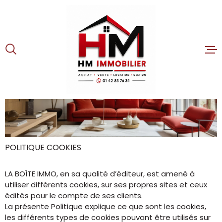
Aller
Aller
Aller
Aller
à
à
au
au
:
la
menu
contenu
recherche
principal
ACCUEIL
TRANSACTION
LOCATIONS
GESTION
POLITIQUE COOKIES
NOTRE AGENCE
LA BOÎTE IMMO, en sa qualité d’éditeur, est amené à
utiliser différents cookies, sur ses propres sites et ceux
DÉFISCALISATIO
édités pour le compte de ses clients.
La présente Politique explique ce que sont les cookies,
CONTACT
les différents types de cookies pouvant être utilisés sur