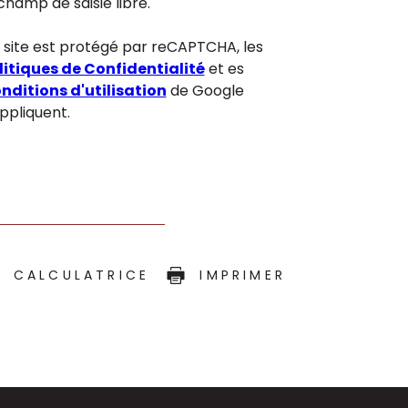
champ de saisie libre.
 site est protégé par reCAPTCHA, les
litiques de Confidentialité
et es
nditions d'utilisation
de Google
appliquent.
CALCULATRICE
IMPRIMER