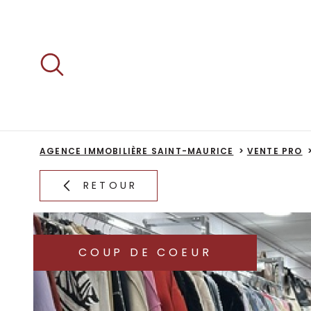
Aller
Aller
Aller
Aller
à
à
au
au
:
la
menu
contenu
recherche
principal
AGENCE IMMOBILIÈRE SAINT-MAURICE
VENTE PRO
RETOUR
COUP DE COEUR