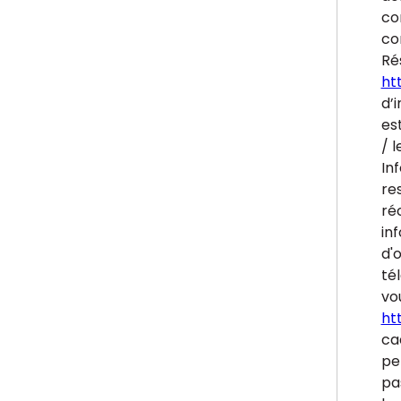
co
co
Ré
htt
d’i
es
/ l
In
re
ré
inf
d'
tél
vou
ht
ca
pe
pa