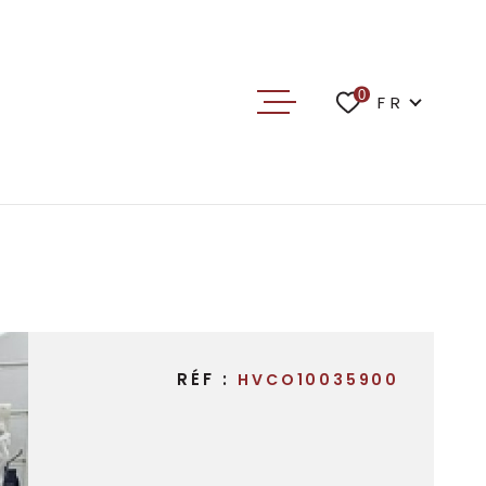
Langue
0
FR
ACCUEIL
TRANSACTION
LOCATIONS
GESTION
RÉF :
HVCO10035900
NOTRE AGENCE