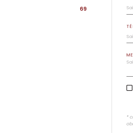
69
TÉ
M
* 
obl