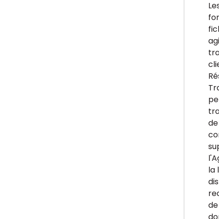
Le
fo
fi
ag
tr
cl
Ré
Tr
pe
tr
de
co
su
l'
la 
di
re
de 
do